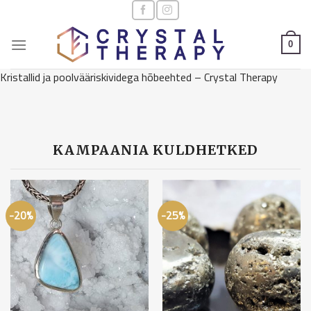
Skip
to
content
0
Kristallid ja poolvääriskividega hõbeehted – Crystal Therapy
KAMPAANIA KULDHETKED
-20%
-25%