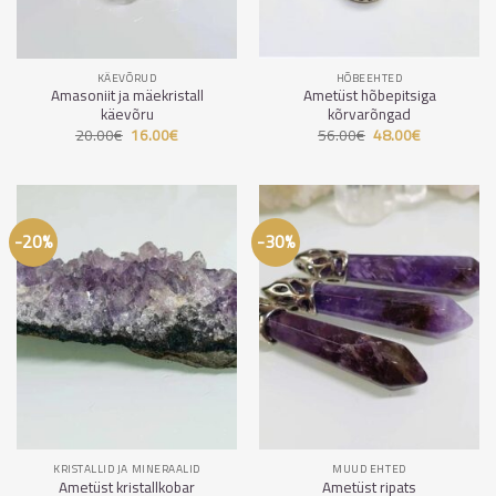
KÄEVÕRUD
HÕBEEHTED
Amasoniit ja mäekristall
Ametüst hõbepitsiga
käevõru
kõrvarõngad
20.00
€
Algne
16.00
€
Praegune
56.00
€
Algne
48.00
€
Praegune
hind
hind
hind
hind
oli:
on:
oli:
on:
20.00€.
16.00€.
56.00€.
48.00€.
-20%
-30%
KRISTALLID JA MINERAALID
MUUD EHTED
Ametüst kristallkobar
Ametüst ripats