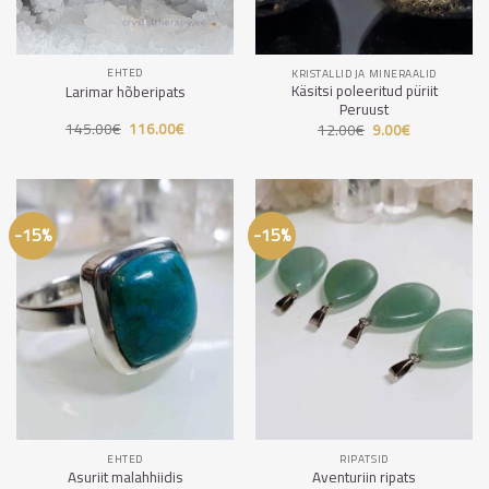
EHTED
KRISTALLID JA MINERAALID
Käsitsi poleeritud püriit
Larimar hõberipats
Peruust
145.00
€
Algne
116.00
€
Praegune
12.00
€
Algne
9.00
€
Praegune
hind
hind
hind
hind
oli:
on:
oli:
on:
145.00€.
116.00€.
12.00€.
9.00€.
-15%
-15%
EHTED
RIPATSID
Asuriit malahhiidis
Aventuriin ripats