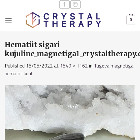
Skip
to
content
0
Hematiit sigari
kujuline_magnetiga1_crystaltherapy.
Published
15/05/2022
at
1549 × 1162
in
Tugeva magnetiga
hematiit kuul