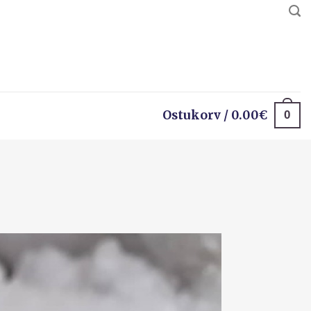
0
Ostukorv /
0.00
€