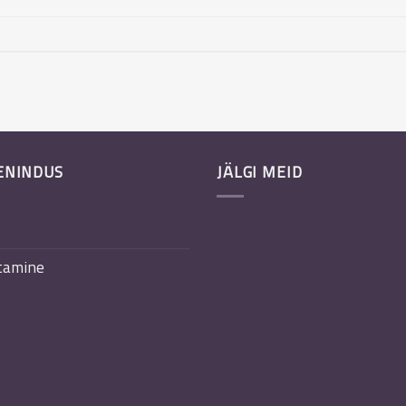
ENINDUS
JÄLGI MEID
tamine