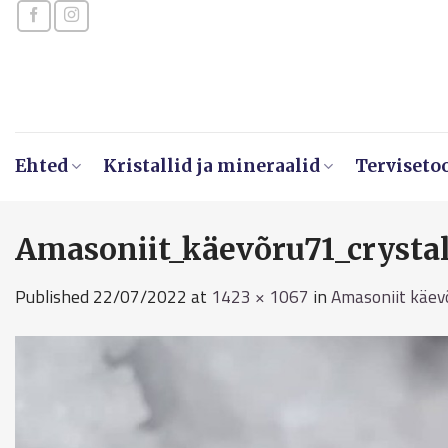
Skip
to
content
Ehted
Kristallid ja mineraalid
Terviseto
Amasoniit_käevõru71_crystal
Published
22/07/2022
at
1423 × 1067
in
Amasoniit käev