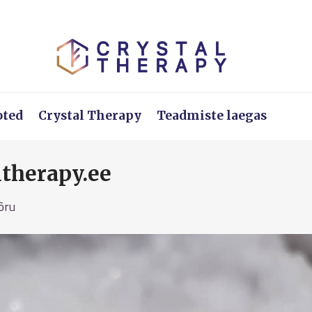
oted
Crystal Therapy
Teadmiste laegas
therapy.ee
õru