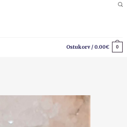
0
Ostukorv /
0.00
€