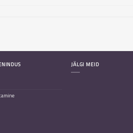
ENINDUS
JÄLGI MEID
tamine