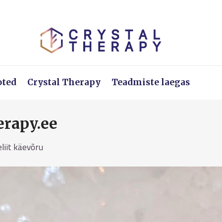
oted
Crystal Therapy
Teadmiste laegas
erapy.ee
liit käevõru