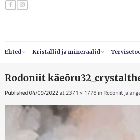
Skip
to
content
Ehted
Kristallid ja mineraalid
Terviseto
Rodoniit käeõru32_crystalth
Published
04/09/2022
at
2371 × 1778
in
Rodoniit ja ange