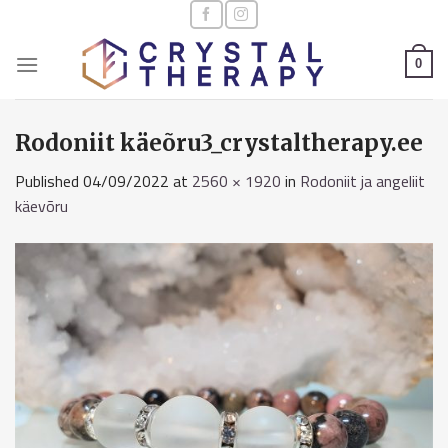
Skip
to
content
0
Rodoniit käeõru3_crystaltherapy.ee
Published
04/09/2022
at
2560 × 1920
in
Rodoniit ja angeliit
käevõru