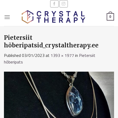
Skip
to
content
0
Pietersiit
hõberipatsid_crystaltherapy.ee
Published
03/01/2023
at
1393 × 1977
in
Pietersiit
hõberipats