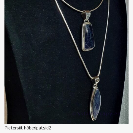
Pietersiit hõberipatsid2