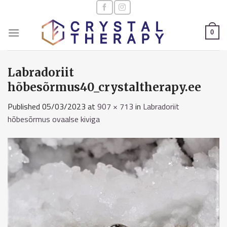
Skip
to
content
0
Labradoriit
hõbesõrmus40_crystaltherapy.ee
Published
05/03/2023
at
907 × 713
in
Labradoriit
hõbesõrmus ovaalse kiviga