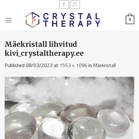
Skip
to
content
0
Mäekristall lihvitud
kivi_crystaltherapy.ee
Published
08/03/2023
at
1553 × 1096
in
Mäekristall