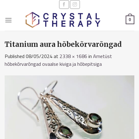
Skip
to
content
0
Titanium aura hõbekõrvarõngad
Published
08/05/2024
at
2338 × 1686
in
Ametüst
hõbekõrvarõngad ovaalse kiviga ja hõbepitsiga