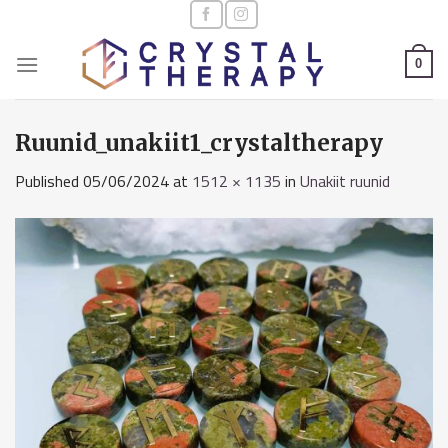
Skip
to
content
0
Ruunid_unakiit1_crystaltherapy
Published
05/06/2024
at
1512 × 1135
in
Unakiit ruunid