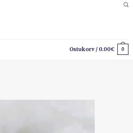
0
Ostukorv /
0.00
€