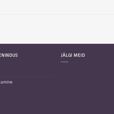
ENINDUS
JÄLGI MEID
tamine