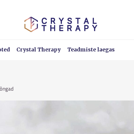
oted
Crystal Therapy
Teadmiste laegas
rõngad