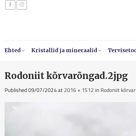
Skip
to
content
Ehted
Kristallid ja mineraalid
Terviseto
Rodoniit kõrvarõngad.2jpg
Published
09/07/2024
at
2016 × 1512
in
Rodoniit kõrva