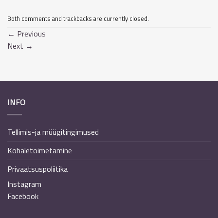
Both comments and trackbacks are currently closed.
←
Previous
Next
→
INFO
Tellimis-ja müügitingimused
Kohaletoimetamine
Privaatsuspoliitika
Instagram
Facebook