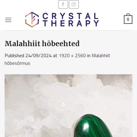
Skip
to
content
0
Malahhiit hõbeehted
Published
24/09/2024
at
1920 × 2560
in
Malahhiit
hõbesõrmus