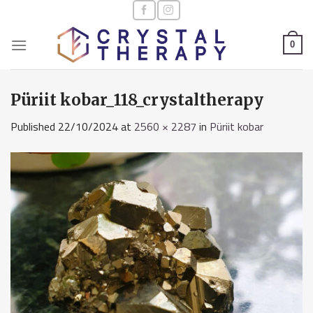
Skip
to
content
0
Püriit kobar_118_crystaltherapy
Published
22/10/2024
at
2560 × 2287
in
Püriit kobar