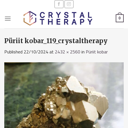
Skip
to
content
0
Püriit kobar_119_crystaltherapy
Published
22/10/2024
at
2432 × 2560
in
Püriit kobar