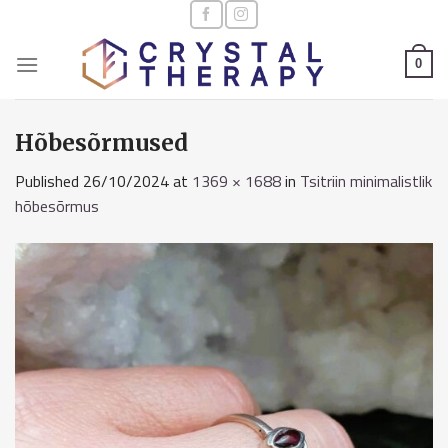
Skip
to
content
0
Hõbesõrmused
Published
26/10/2024
at
1369 × 1688
in
Tsitriin minimalistlik
hõbesõrmus