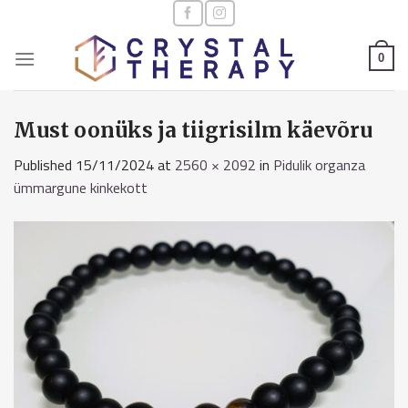
Skip
to
content
0
Must oonüks ja tiigrisilm käevõru
Published
15/11/2024
at
2560 × 2092
in
Pidulik organza
ümmargune kinkekott