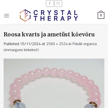
Skip
to
content
0
Roosa kvarts ja ametüst kõevõru
Published
15/11/2024
at
2560 × 2524
in
Pidulik organza
ümmargune kinkekott