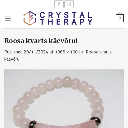
Skip
to
content
0
Roosa kvarts käevõru1
Published
29/11/2024
at
1365 × 1001
in
Roosa kvarts
käevõru