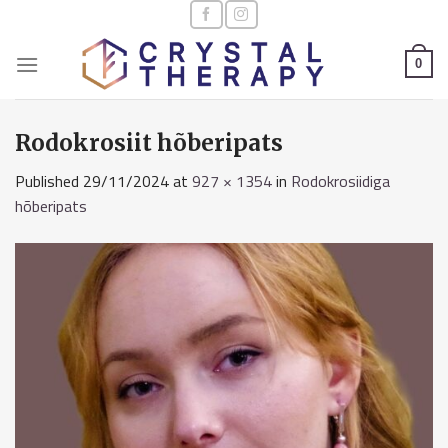
Skip
to
content
0
Rodokrosiit hõberipats
Published
29/11/2024
at
927 × 1354
in
Rodokrosiidiga
hõberipats