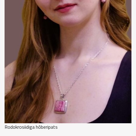
Rodokrosiidiga hõberipats