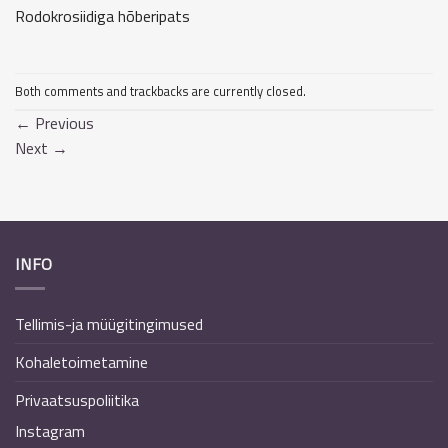
Rodokrosiidiga hõberipats
Both comments and trackbacks are currently closed.
←
Previous
Next
→
INFO
Tellimis-ja müügitingimused
Kohaletoimetamine
Privaatsuspoliitika
Instagram