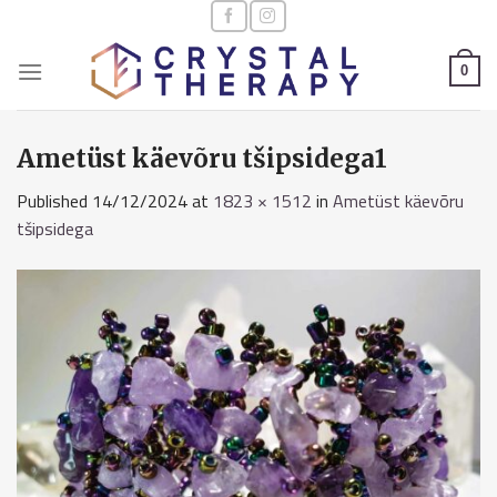
Skip
to
content
0
Ametüst käevõru tšipsidega1
Published
14/12/2024
at
1823 × 1512
in
Ametüst käevõru
tšipsidega