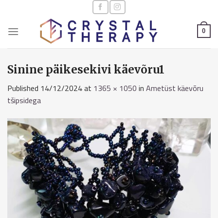
Skip
to
content
0
Sinine päikesekivi käevõru1
Published
14/12/2024
at
1365 × 1050
in
Ametüst käevõru
tšipsidega