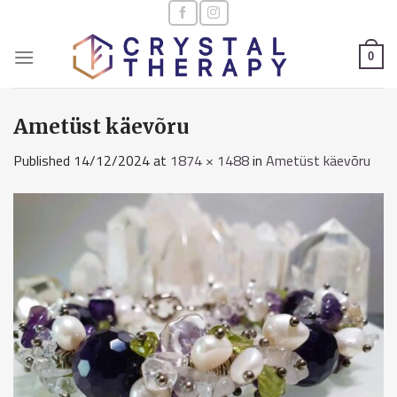
Skip
to
content
0
Ametüst käevõru
Published
14/12/2024
at
1874 × 1488
in
Ametüst käevõru