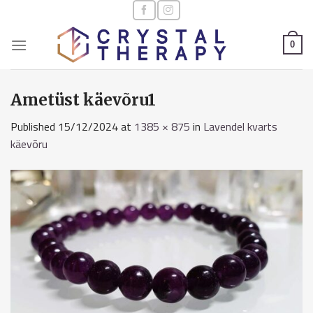
Skip
to
content
0
Ametüst käevõru1
Published
15/12/2024
at
1385 × 875
in
Lavendel kvarts
käevõru