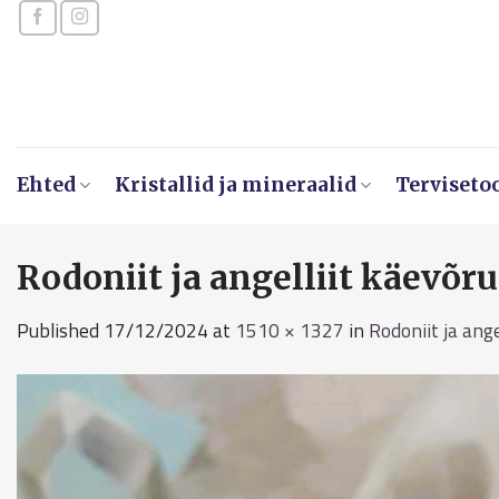
Skip
to
content
Ehted
Kristallid ja mineraalid
Terviseto
Rodoniit ja angelliit käevõr
Published
17/12/2024
at
1510 × 1327
in
Rodoniit ja ange