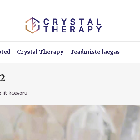
oted
Crystal Therapy
Teadmiste laegas
u2
liit käevõru