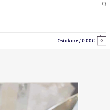
0
Ostukorv /
0.00
€