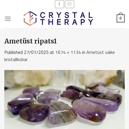
Skip
to
content
0
Ametüst ripats1
Published
27/01/2025
at
1674 × 1134
in
Ametüst väike
kristallkobar