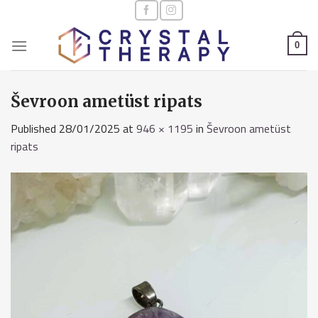
Skip
to
content
0
Ševroon ametüst ripats
Published
28/01/2025
at
946 × 1195
in
Ševroon ametüst
ripats