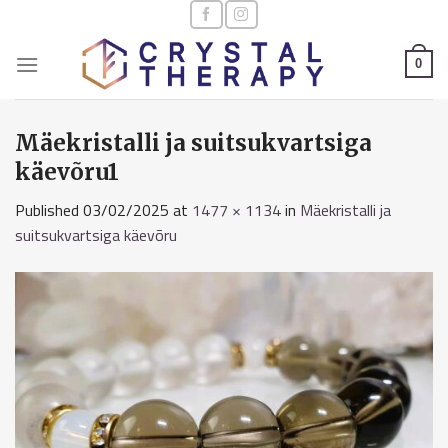
Skip
to
content
0
Mäekristalli ja suitsukvartsiga
käevõru1
Published
03/02/2025
at
1477 × 1134
in
Mäekristalli ja
suitsukvartsiga käevõru