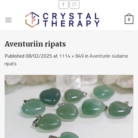
Skip
to
content
0
Aventuriin ripats
Published
08/02/2025
at
1114 × 849
in
Aventuriin südame
ripats