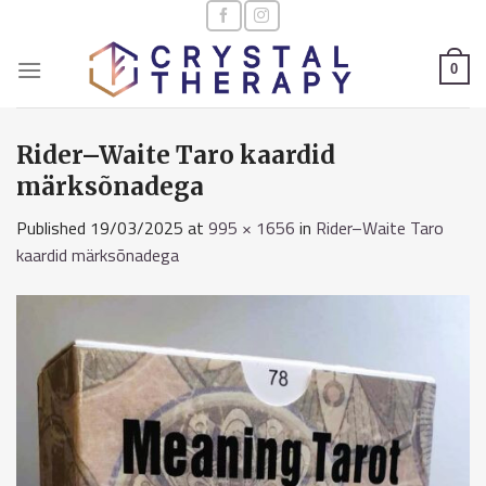
Skip
to
content
0
Rider–Waite Taro kaardid
märksõnadega
Published
19/03/2025
at
995 × 1656
in
Rider–Waite Taro
kaardid märksõnadega