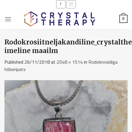
Skip
to
content
0
Rodokrosiitneljakandiline_crystalthe
imeline maailm
Published
26/11/2018
at
2048 × 1514
in
Rodokrosiidiga
hõberipats