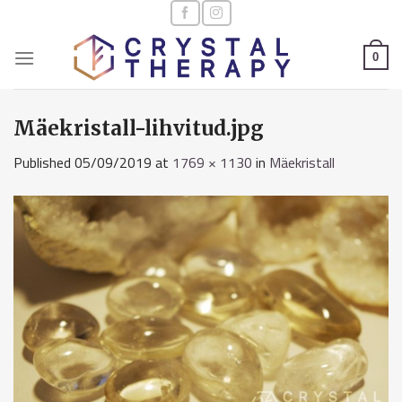
Skip
to
content
0
Mäekristall-lihvitud.jpg
Published
05/09/2019
at
1769 × 1130
in
Mäekristall