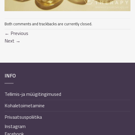
Both comments and trackbacks are currently closed.
←
Previous
Next
→
INFO
Tellimis-ja müügitingimused
Kohaletoimetamine
Privaatsuspoliitika
Instagram
Facebook