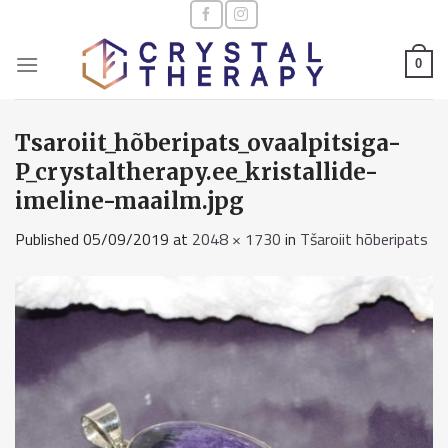
Skip
to
content
0
Tsaroiit_hõberipats_ovaalpitsiga-
P_crystaltherapy.ee_kristallide-
imeline-maailm.jpg
Published
05/09/2019
at
2048 × 1730
in
Tšaroiit hõberipats