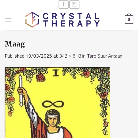
Skip
to
content
0
Maag
Published
19/03/2025
at
342 × 618
in
Taro Suur Arkaan