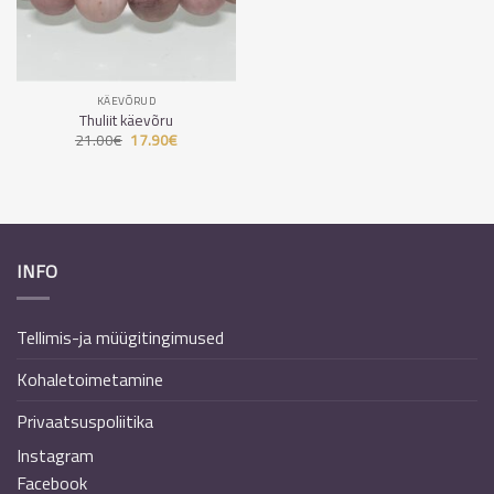
KÄEVÕRUD
Thuliit käevõru
21.00
€
Algne
17.90
€
Praegune
hind
hind
oli:
on:
21.00€.
17.90€.
INFO
Tellimis-ja müügitingimused
Kohaletoimetamine
Privaatsuspoliitika
Instagram
Facebook