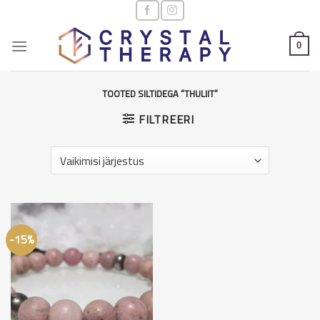
Skip
to
content
0
TOOTED SILTIDEGA “THULIIT”
FILTREERI
-15%