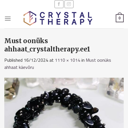
Skip
to
content
0
Must oonüks
ahhaat_crystaltherapy.ee1
Published
16/12/2024
at
1110 × 1014
in
Must oonüks
ahhaat käevõru