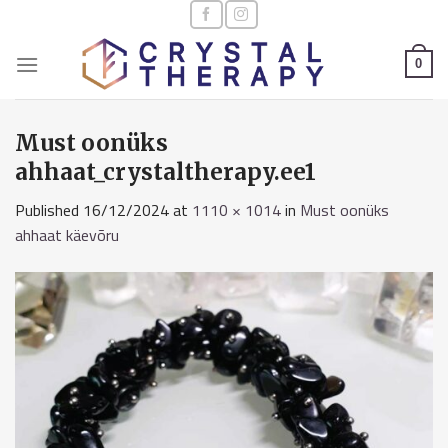
Skip
to
content
0
Must oonüks
ahhaat_crystaltherapy.ee1
Published
16/12/2024
at
1110 × 1014
in
Must oonüks
ahhaat käevõru