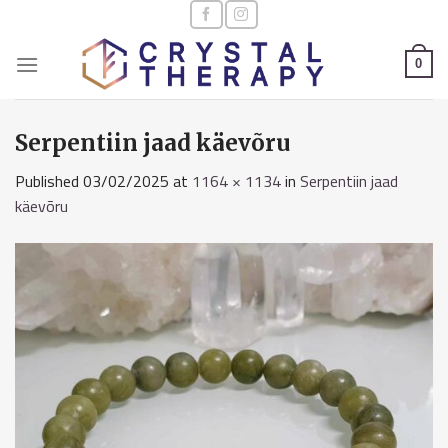
Skip
to
content
0
Serpentiin jaad käevõru
Published
03/02/2025
at
1164 × 1134
in
Serpentiin jaad
käevõru