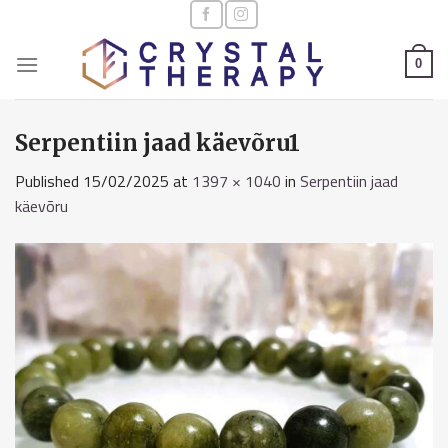
Skip
to
content
0
Serpentiin jaad käevõru1
Published
15/02/2025
at
1397 × 1040
in
Serpentiin jaad
käevõru