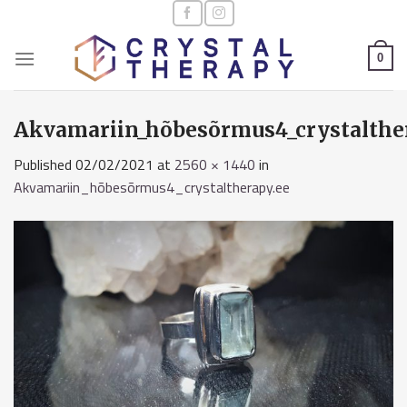
Skip
to
content
0
Akvamariin_hõbesõrmus4_crystalthe
Published
02/02/2021
at
2560 × 1440
in
Akvamariin_hõbesõrmus4_crystaltherapy.ee