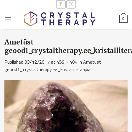
Skip
to
content
0
Ametüst
geood1_crystaltherapy.ee_kristalliter
Published
03/12/2017
at
459 × 404
in
Ametüst
geood1_crystaltherapy.ee_kristalliteraapia