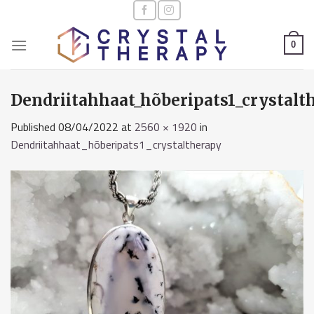
Skip
to
content
0
Dendriitahhaat_hõberipats1_crystalt
Published
08/04/2022
at
2560 × 1920
in
Dendriitahhaat_hõberipats1_crystaltherapy