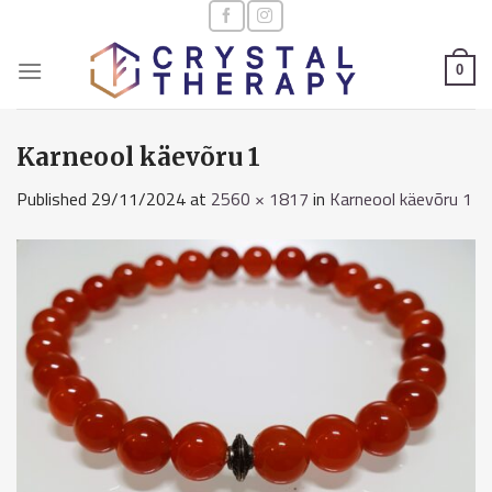
Skip
to
content
0
Karneool käevõru 1
Published
29/11/2024
at
2560 × 1817
in
Karneool käevõru 1