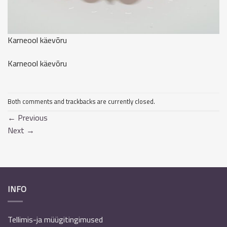
Karneool käevõru
Karneool käevõru
Both comments and trackbacks are currently closed.
←
Previous
Next
→
INFO
Tellimis-ja müügitingimused