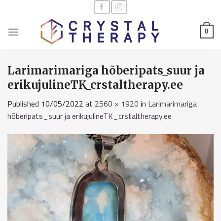
Skip
to
content
0
Larimarimariga hõberipats_suur ja
erikujulineTK_crstaltherapy.ee
Published
10/05/2022
at
2560 × 1920
in
Larimarimariga
hõberipats_suur ja erikujulineTK_crstaltherapy.ee