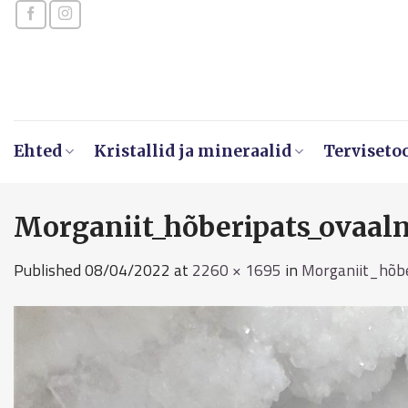
Skip
to
content
Ehted
Kristallid ja mineraalid
Terviseto
Morganiit_hõberipats_ovaaln
Published
08/04/2022
at
2260 × 1695
in
Morganiit_hõb