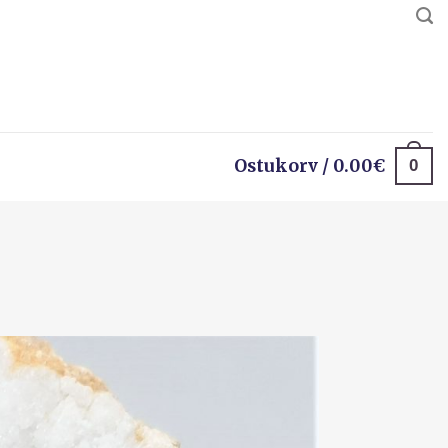
0
Ostukorv /
0.00
€