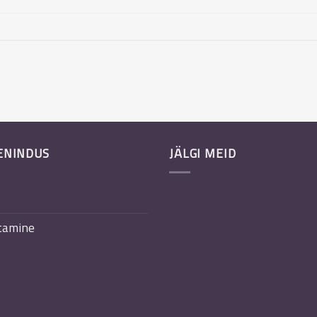
ENINDUS
JÄLGI MEID
tamine