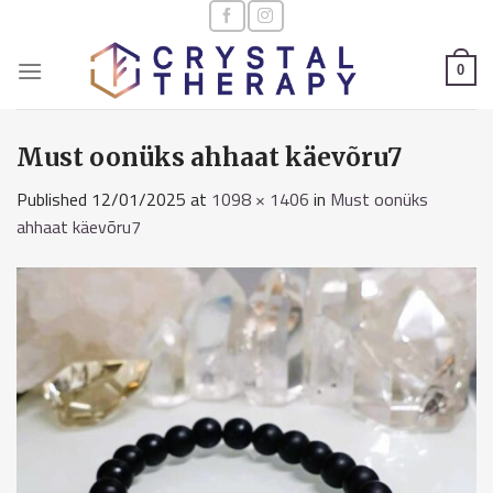
Skip
to
content
0
Must oonüks ahhaat käevõru7
Published
12/01/2025
at
1098 × 1406
in
Must oonüks
ahhaat käevõru7