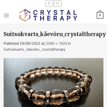
Skip
to
content
0
Suitsukvarts_käevõru_crystaltherapy
Published
29/06/2022
at
2560 × 1920
in
Suitsukvarts_käevõru_crystaltherapy