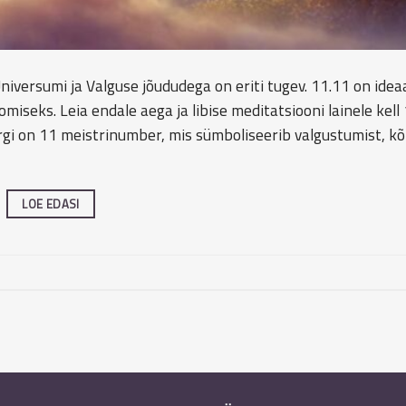
iversumi ja Valguse jõududega on eriti tugev. 11.11 on ideaa
iseks. Leia endale aega ja libise meditatsiooni lainele kell 
rgi on 11 meistrinumber, mis sümboliseerib valgustumist, k
LOE EDASI