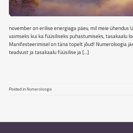
november on erilise energiaga päev, mil meie ühendus Un
vaimseks kui ka füüsiliseks puhastumiseks, tasakaalu loom
Manifesteerimisel on täna topelt jõud! Numeroloogia jä
teadvust ja tasakaalu füüsilise ja […]
Posted in
Numeroloogia