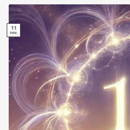
11
nov.