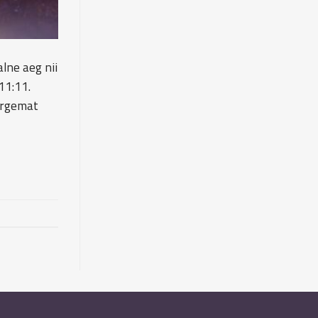
lne aeg nii
11:11.
õrgemat