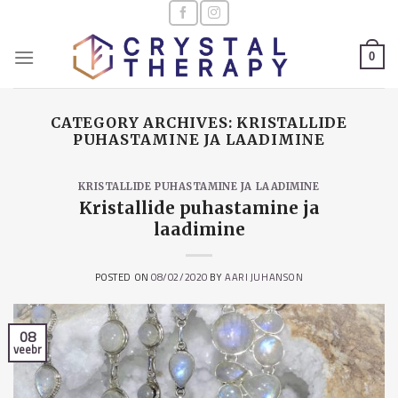
Skip
to
content
0
CATEGORY ARCHIVES:
KRISTALLIDE
PUHASTAMINE JA LAADIMINE
KRISTALLIDE PUHASTAMINE JA LAADIMINE
Kristallide puhastamine ja
laadimine
POSTED ON
08/02/2020
BY
AARI JUHANSON
08
veebr