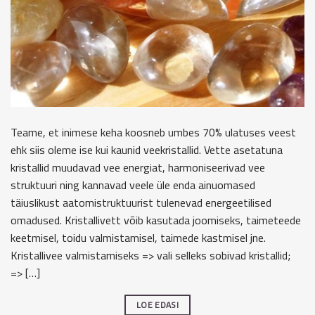
Teame, et inimese keha koosneb umbes 70% ulatuses veest
ehk siis oleme ise kui kaunid veekristallid. Vette asetatuna
kristallid muudavad vee energiat, harmoniseerivad vee
struktuuri ning kannavad veele üle enda ainuomased
täiuslikust aatomistruktuurist tulenevad energeetilised
omadused. Kristallivett võib kasutada joomiseks, taimeteede
keetmisel, toidu valmistamisel, taimede kastmisel jne.
Kristallivee valmistamiseks => vali selleks sobivad kristallid;
=> […]
LOE EDASI