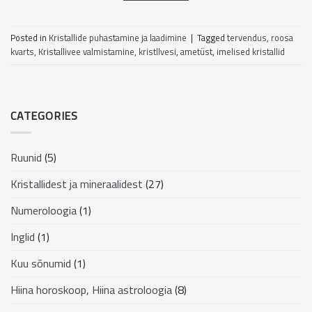
Posted in
Kristallide puhastamine ja laadimine
|
Tagged
tervendus
,
roosa
kvarts
,
Kristallivee valmistamine
,
kristllvesi
,
ametüst
,
imelised kristallid
CATEGORIES
Ruunid
(5)
Kristallidest ja mineraalidest
(27)
Numeroloogia
(1)
Inglid
(1)
Kuu sõnumid
(1)
Hiina horoskoop, Hiina astroloogia
(8)