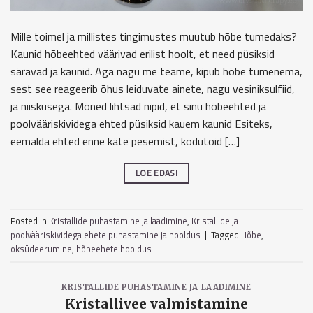
Mille toimel ja millistes tingimustes muutub hõbe tumedaks?
Kaunid hõbeehted väärivad erilist hoolt, et need püsiksid
säravad ja kaunid. Aga nagu me teame, kipub hõbe tumenema,
sest see reageerib õhus leiduvate ainete, nagu vesiniksulfiid,
ja niiskusega. Mõned lihtsad nipid, et sinu hõbeehted ja
poolvääriskividega ehted püsiksid kauem kaunid Esiteks,
eemalda ehted enne käte pesemist, kodutöid […]
LOE EDASI
Posted in
Kristallide puhastamine ja laadimine
,
Kristallide ja
poolvääriskividega ehete puhastamine ja hooldus
|
Tagged
Hõbe
,
oksüdeerumine
,
hõbeehete hooldus
KRISTALLIDE PUHASTAMINE JA LAADIMINE
Kristallivee valmistamine