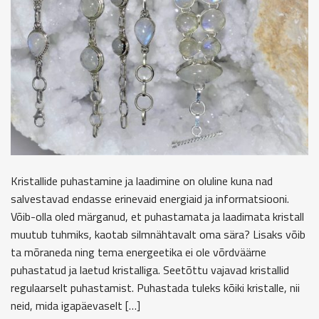
Kristallide puhastamine ja laadimine on oluline kuna nad
salvestavad endasse erinevaid energiaid ja informatsiooni.
Võib-olla oled märganud, et puhastamata ja laadimata kristall
muutub tuhmiks, kaotab silmnähtavalt oma sära? Lisaks võib
ta mõraneda ning tema energeetika ei ole võrdväärne
puhastatud ja laetud kristalliga. Seetõttu vajavad kristallid
regulaarselt puhastamist. Puhastada tuleks kõiki kristalle, nii
neid, mida igapäevaselt […]