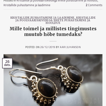
Posted in
Kristallide ja poolvääriskividega ehete puhastamine ja hooldus
,
Kristallide puhastamine ja laadimine
2
Comments
KRISTALLIDE PUHASTAMINE JA LAADIMINE
,
KRISTALLIDE
JA POOLVÄÄRISKIVIDEGA EHETE PUHASTAMINE JA
HOOLDUS
Mille toimel ja millistes tingimustes
muutub hõbe tumedaks?
POSTED ON
26/12/2019
BY
AARI JUHANSON
26
dets.