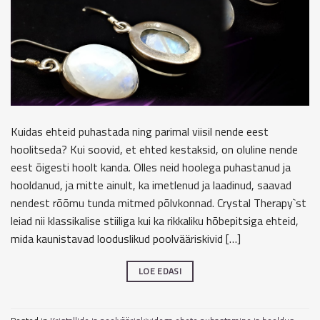
Kuidas ehteid puhastada ning parimal viisil nende eest
hoolitseda? Kui soovid, et ehted kestaksid, on oluline nende
eest õigesti hoolt kanda. Olles neid hoolega puhastanud ja
hooldanud, ja mitte ainult, ka imetlenud ja laadinud, saavad
nendest rõõmu tunda mitmed põlvkonnad. Crystal Therapy`st
leiad nii klassikalise stiiliga kui ka rikkaliku hõbepitsiga ehteid,
mida kaunistavad looduslikud poolvääriskivid […]
LOE EDASI