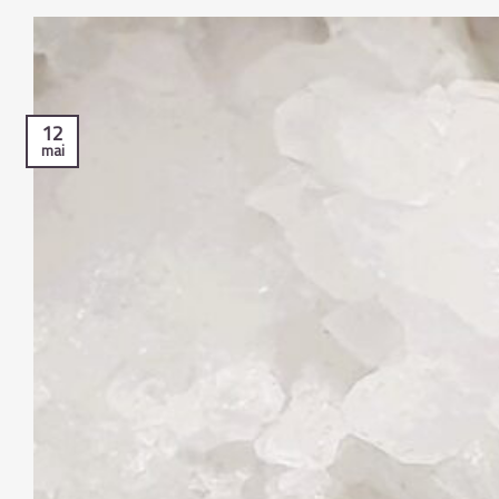
12
mai