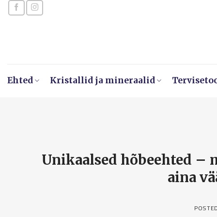
Skip
to
content
Ehted
Kristallid ja mineraalid
Terviseto
Unikaalsed hõbeehted – 
aina v
POSTE