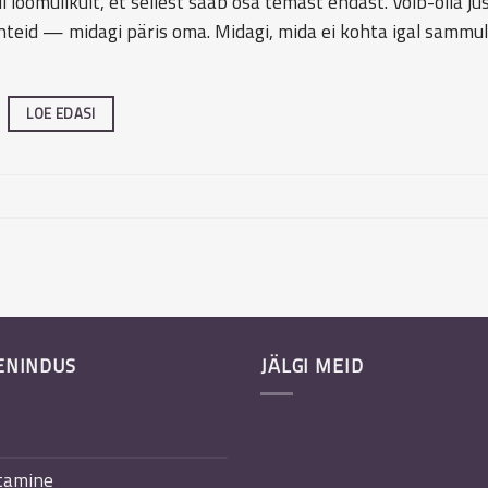
 loomulikult, et sellest saab osa temast endast. Võib-olla ju
teid — midagi päris oma. Midagi, mida ei kohta igal sammul.
LOE EDASI
ENINDUS
JÄLGI MEID
tamine