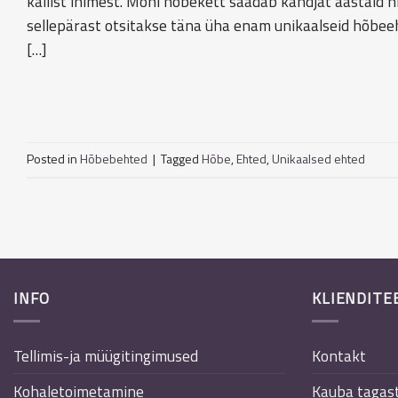
kallist inimest. Mõni hõbekett saadab kandjat aastaid nii
sellepärast otsitakse täna üha enam unikaalseid hõbeeh
[…]
Posted in
Hõbebehted
|
Tagged
Hõbe
,
Ehted
,
Unikaalsed ehted
INFO
KLIENDITE
Tellimis-ja müügitingimused
Kontakt
Kohaletoimetamine
Kauba tagas