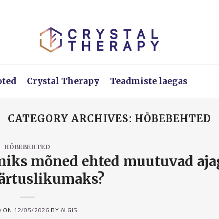
oted
Crystal Therapy
Teadmiste laegas
CATEGORY ARCHIVES:
HÕBEBEHTED
HÕBEBEHTED
miks mõned ehted muutuvad aja
äärtuslikumaks?
D ON
12/05/2026
BY
ALGIS