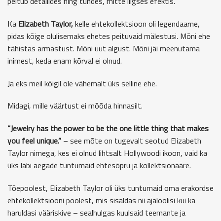
peitub detailides ning tundes, mitte liigses efektis.
Ka
Elizabeth Taylor
,
kelle ehtekollektsioon oli legendaarne,
pidas kõige olulisemaks ehetes peituvaid mälestusi. Mõni ehe
tähistas armastust. Mõni uut algust. Mõni jäi meenutama
inimest, keda enam kõrval ei olnud.
Ja eks meil kõigil ole vähemalt üks selline ehe.
Midagi, mille väärtust ei mõõda hinnasilt.
“Jewelry has the power to be the one little thing that makes
you feel unique.”
– see mõte on tugevalt seotud
Elizabeth
Taylor
nimega, kes ei olnud lihtsalt Hollywoodi ikoon, vaid ka
üks läbi aegade tuntumaid ehtesõpru ja kollektsionääre.
Tõepoolest, Elizabeth Taylor oli üks tuntumaid oma erakordse
ehtekollektsiooni poolest, mis sisaldas nii ajaloolisi kui ka
haruldasi vääriskive – sealhulgas kuulsaid teemante ja