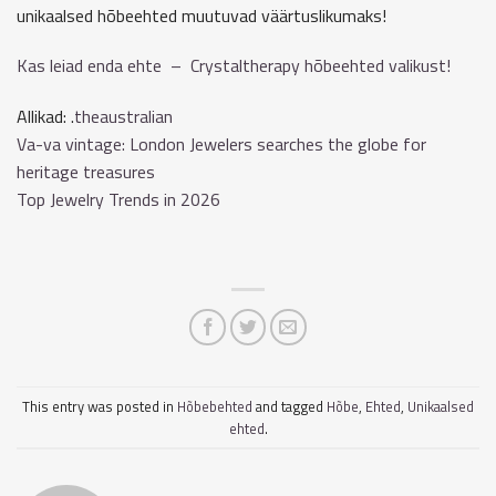
unikaalsed hõbeehted muutuvad väärtuslikumaks!
Kas leiad enda ehte – Crystaltherapy hõbeehted valikust!
Allikad: .
theaustralian
Va-va vintage: London Jewelers searches the globe for
heritage treasures
Top Jewelry Trends in 2026
This entry was posted in
Hõbebehted
and tagged
Hõbe
,
Ehted
,
Unikaalsed
ehted
.