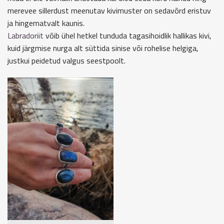
merevee sillerdust meenutav kivimuster on sedavõrd eristuv
ja hingematvalt kaunis.
Labradoriit
võib ühel hetkel tunduda tagasihoidlik hallikas kivi,
kuid järgmise nurga alt süttida sinise või rohelise helgiga,
justkui peidetud valgus seestpoolt.