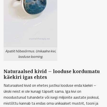
Apatiit hõbesõrmus. Unikaalne kivi,
looduse looming.
Naturaalsed kivid – looduse kordumatu
käekiri igas ehtes
Naturaalsed kivid on ehetes justkui looduse enda käekiri –
ükski neist ei ole kunagi täpselt sama. Iga kivi on
moodustunud tuhandete või isegi miljonite aastate jooksul,
mistõttu kannab ta endas oma unikaalset mustrit, tooni ja