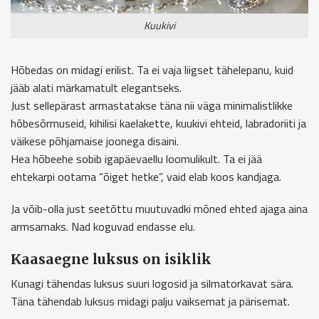
Kuukivi
Hõbedas on midagi erilist. Ta ei vaja liigset tähelepanu, kuid
jääb alati märkamatult elegantseks.
Just sellepärast armastatakse täna nii väga minimalistlikke
hõbesõrmuseid, kihilisi kaelakette, kuukivi ehteid, labradoriiti ja
väikese põhjamaise joonega disaini.
Hea hõbeehe sobib igapäevaellu loomulikult. Ta ei jää
ehtekarpi ootama “õiget hetke”, vaid elab koos kandjaga.
Ja võib-olla just seetõttu muutuvadki mõned ehted ajaga aina
armsamaks. Nad koguvad endasse elu.
Kaasaegne luksus on isiklik
Kunagi tähendas luksus suuri logosid ja silmatorkavat sära.
Täna tähendab luksus midagi palju vaiksemat ja pärisemat.