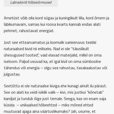
Labradoriit hõbesõrmused
Ametüst võib olla kord sügav ja kuninglikult lilla, kord õrnem ja
läbikumavam, samas kui roosa kvarts kannab endas alati
pehmet, rahustavat energiat.
Just see ettearvamatus ja loomulik varieeruvus teebki
naturaalsed kivid nii eriliseks. Nad ei ole “täiuslikult
ühesugused tooted”, vaid elavad materjalid, millel on oma
iseloom. Paljud usuvad ka, et igal kivil on oma sümboolne
tähendus või energia – olgu see rahustav, tasakaalustav või
julgustav.
Seetõttu ei ole naturaalse kiviga ehe kunagi ainult ilu pärast.
See on alati ka veidi isiklik valik – kivi, mis justkui “kõnetab”
kandjat ja tundub õige just temale. Seega, kas on enam vaja
küsida – unikaalsed hõbeehted – miks mõned ehted
muutuvad ajaga aina väärtuslikumaks? Jah, usume, et