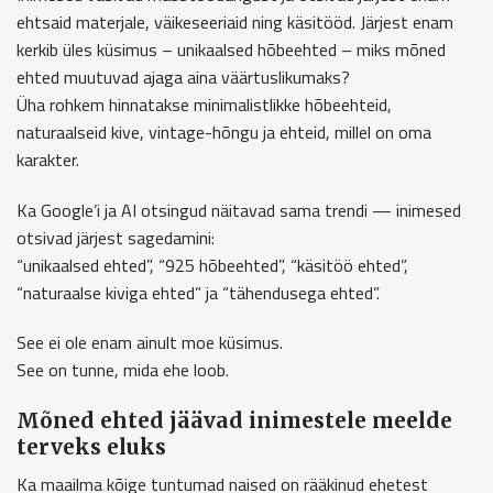
ehtsaid materjale, väikeseeriaid ning käsitööd. Järjest enam
kerkib üles küsimus – unikaalsed hõbeehted – miks mõned
ehted muutuvad ajaga aina väärtuslikumaks?
Üha rohkem hinnatakse minimalistlikke hõbeehteid,
naturaalseid kive, vintage-hõngu ja ehteid, millel on oma
karakter.
Ka Google’i ja AI otsingud näitavad sama trendi — inimesed
otsivad järjest sagedamini:
“unikaalsed ehted”, “925 hõbeehted”, “käsitöö ehted”,
“naturaalse kiviga ehted” ja “tähendusega ehted”.
See ei ole enam ainult moe küsimus.
See on tunne, mida ehe loob.
Mõned ehted jäävad inimestele meelde
terveks eluks
Ka maailma kõige tuntumad naised on rääkinud ehetest