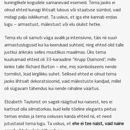
kuninglikele kogudele sarnanevaid esemeid. Tema jaoks ei
olnud ehted kunagi lihtsalt luksus või staatuse sümbol, vaid
midagi palju isiklikumat. Ta uskus, et iga ehe kannab endas
lugu – armastust, mälestust või elu olulist hetke.
Tema elu oli samuti väga avalik ja intensiivne, täis nii suuri
armastuslugusid kui ka keerukaid suhteid, ning ehted olid talle
justkui ankruks selles muutlikus maailmas. Üks tema
kuulsamaid ehteid oli 33-karaadine “Krupp Diamond”, mille
kinkis talle Richard Burton – ehe, mis sümboliseeris nende
tormilist, kuid kirglikku suhet. Sellised ehted ei olnud tema
jaoks lihtsalt dekoratsioonid, vaid mälestuste kandjad, millel
oli sügavam tähendus kui nende rahaline väärtus.
Elizabeth Taylorist on sageli räägitud kui naisest, kes ei
kartnud olla silmatorkav, kuid kelle tõeline elegants peitus
temas endas ja tema oskuses kanda ehteid nii, et need
jutustasid tema lugu. Ta uskus, et
ehe ei tee naist, vaid naine