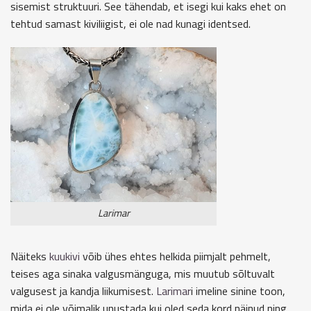
sisemist struktuuri. See tähendab, et isegi kui kaks ehet on
tehtud samast kiviliigist, ei ole nad kunagi identsed.
Larimar
Näiteks
kuukivi
võib ühes ehtes helkida piimjalt pehmelt,
teises aga sinaka valgusmänguga, mis muutub sõltuvalt
valgusest ja kandja liikumisest.
Larimar
i imeline sinine toon,
mida ei ole võimalik unustada kui oled seda kord näinud ning