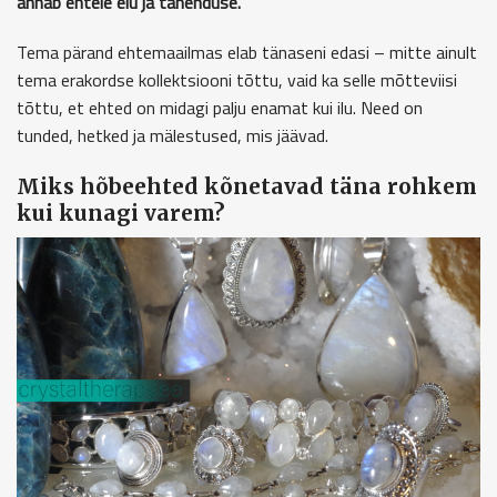
annab ehtele elu ja tähenduse.
Tema pärand ehtemaailmas elab tänaseni edasi – mitte ainult
tema erakordse kollektsiooni tõttu, vaid ka selle mõtteviisi
tõttu, et ehted on midagi palju enamat kui ilu. Need on
tunded, hetked ja mälestused, mis jäävad.
Miks hõbeehted kõnetavad täna rohkem
kui kunagi varem?