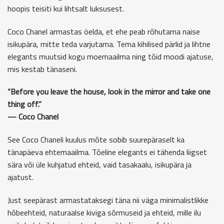
hoopis teisiti kui lihtsalt luksusest.
Coco Chanel
armastas öelda, et ehe peab rõhutama naise
isikupära, mitte teda varjutama. Tema kihilised pärlid ja lihtne
elegants muutsid kogu moemaailma ning tõid moodi ajatuse,
mis kestab tänaseni.
“Before you leave the house, look in the mirror and take one
thing off.”
— Coco Chanel
See Coco Chaneli kuulus mõte sobib suurepäraselt ka
tänapäeva ehtemaailma. Tõeline elegants ei tähenda liigset
sära või üle kuhjatud ehteid, vaid tasakaalu, isikupära ja
ajatust.
Just seepärast armastataksegi täna nii väga minimalistlikke
hõbeehteid, naturaalse kiviga sõrmuseid ja ehteid, mille ilu