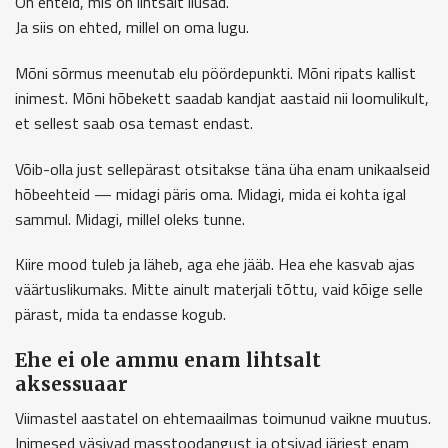
On ehteid, mis on lihtsalt ilusad.
Ja siis on ehted, millel on oma lugu.
Mõni sõrmus meenutab elu pöördepunkti. Mõni ripats kallist
inimest. Mõni hõbekett saadab kandjat aastaid nii loomulikult,
et sellest saab osa temast endast.
Võib-olla just sellepärast otsitakse täna üha enam unikaalseid
hõbeehteid — midagi päris oma. Midagi, mida ei kohta igal
sammul. Midagi, millel oleks tunne.
Kiire mood tuleb ja läheb, aga ehe jääb. Hea ehe kasvab ajas
väärtuslikumaks. Mitte ainult materjali tõttu, vaid kõige selle
pärast, mida ta endasse kogub.
Ehe ei ole ammu enam lihtsalt
aksessuaar
Viimastel aastatel on ehtemaailmas toimunud vaikne muutus.
Inimesed väsivad masstoodangust ja otsivad järjest enam