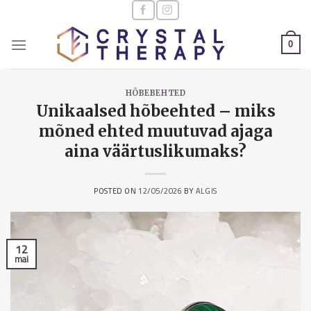
Skip
to
content
0
HÕBEBEHTED
Unikaalsed hõbeehted – miks
mõned ehted muutuvad ajaga
aina väärtuslikumaks?
POSTED ON
12/05/2026
BY
ALGIS
12
mai